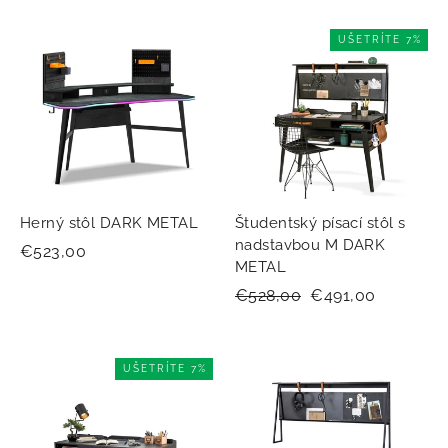
UŠETRÍTE 7%
Herný stôl DARK METAL
Študentský písací stôl s
nadstavbou M DARK
€523,00
METAL
Normálna
€528,00
Zľavnená
€491,00
cena
cena
UŠETRÍTE 7%