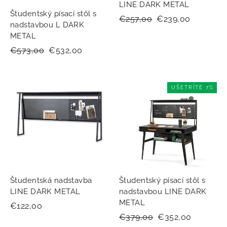
LINE DARK METAL
Študentský písací stôl s
Normálna
€257,00
Zľavnená
€239,00
nadstavbou L DARK
cena
cena
METAL
Normálna
€573,00
Zľavnená
€532,00
cena
cena
UŠETRÍTE 7%
Študentská nadstavba
Študentský písací stôl s
LINE DARK METAL
nadstavbou LINE DARK
METAL
€122,00
Normálna
€379,00
Zľavnená
€352,00