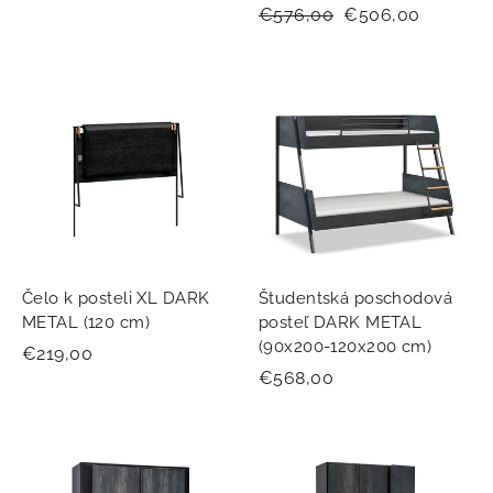
Normálna
€576,00
Zľavnená
€506,00
cena
cena
Čelo k posteli XL DARK
Študentská poschodová
METAL (120 cm)
posteľ DARK METAL
(90x200-120x200 cm)
€219,00
€568,00