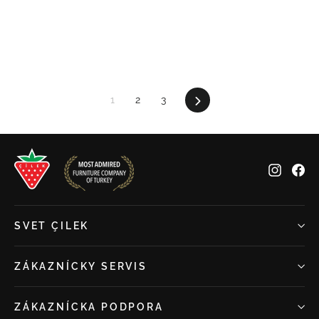
cena
cena
1
2
3
Ďalšie
Insta
Fa
SVET ÇILEK
ZÁKAZNÍCKY SERVIS
ZÁKAZNÍCKA PODPORA