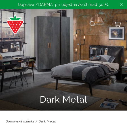
Preskočiť
Doprava ZDARMA, pri objednávkach nad 50 €.
na
"Z
obsah
K
Názov
Navigá
Dark Metal
Domovská stránka
/
Dark Metal