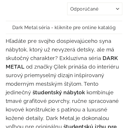
TRIEDIŤ
Dark Metal séria - kliknite pre online katalóg
Hľadáte pre svojho dospievajúceho syna
nábytok, ktorý už nevyzerá detsky, ale má
skutočný charakter? Exkluzívna séria
DARK
METAL
od značky Çilek prináša do interiéru
surový priemyselný dizajn inšpirovaný
moderným mestským štýlom. Tento
jedinečný
študentský nábytok
kombinuje
tmavé grafitové povrchy, ručne spracované
kovové konštrukcie s patinou a luxusné
kožené detaily. Dark Metal je dokonalou
voľbou pre originálnu
študentskú izbu pre