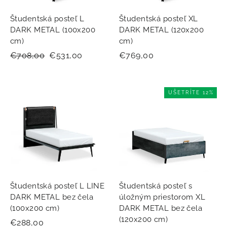
Študentská posteľ L
Študentská posteľ XL
DARK METAL (100x200
DARK METAL (120x200
cm)
cm)
Normálna
€708,00
Zľavnená
€531,00
€769,00
cena
cena
UŠETRÍTE 12%
Študentská posteľ L LINE
Študentská posteľ s
DARK METAL bez čela
úložným priestorom XL
(100x200 cm)
DARK METAL bez čela
(120x200 cm)
€288,00