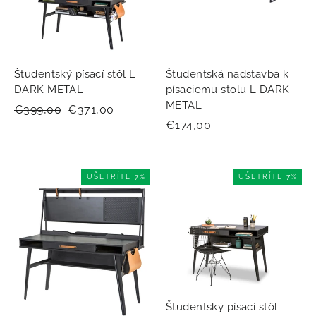
Študentský písací stôl L
Študentská nadstavba k
DARK METAL
písaciemu stolu L DARK
METAL
Normálna
€399,00
Zľavnená
€371,00
€174,00
cena
cena
UŠETRÍTE 7%
UŠETRÍTE 7%
Študentský písací stôl