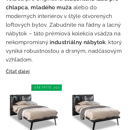
chlapca
, mladého muža
alebo do
moderných interiérov v štýle otvorených
loftových bytov. Zabudnite na fádny a lacný
nábytok – táto prémiová kolekcia vsádza na
nekompromisný
industriálny nábytok
, ktorý
vyniká robustnosťou a drsným, nadčasovým
vzhľadom.
Čítať ďalej
UŠETRÍTE 25%