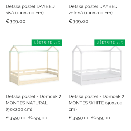
Detská posteľ DAYBED
Detská posteľ DAYBED
sivá (100x200 cm)
zelená (100x200 cm)
€399,00
€399,00
UŠETRÍTE 25%
UŠETRÍTE 25%
Detská posteľ - Domček 2
Detská posteľ - Domček 2
MONTES NATURAL
MONTES WHITE (90x200
(90x200 cm)
cm)
Normálna
€399,00
Zľavnená
€299,00
Normálna
€399,00
Zľavnená
€299,00
cena
cena
cena
cena