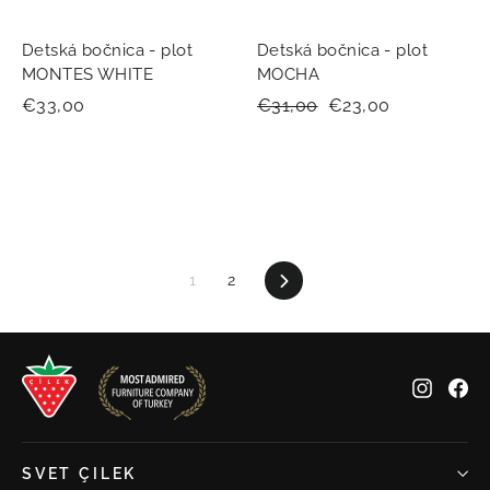
Detská bočnica - plot
Detská bočnica - plot
MONTES WHITE
MOCHA
€33,00
Normálna
€31,00
Zľavnená
€23,00
cena
cena
1
2
Ďalšie
Insta
Fa
SVET ÇILEK