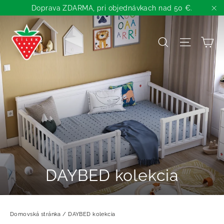
Preskočiť
Doprava ZDARMA, pri objednávkach nad 50 €.
na
"Z
obsah
K
Názov
Navigá
DAYBED kolekcia
Domovská stránka
/
DAYBED kolekcia