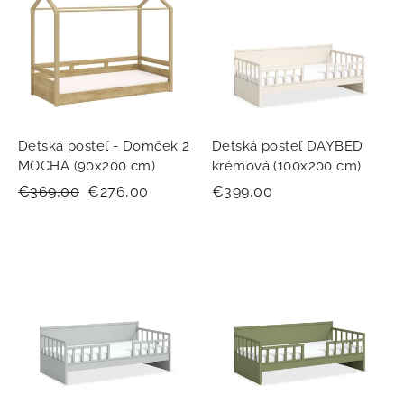
Detská posteľ - Domček 2
Detská posteľ DAYBED
MOCHA (90x200 cm)
krémová (100x200 cm)
Normálna
€369,00
Zľavnená
€276,00
€399,00
cena
cena