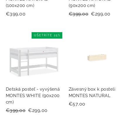
(100x200 cm)
(90x200 cm)
€399,00
Normálna
€399,00
Zľavnená
€299,00
cena
cena
UŠETRÍTE 25%
Detská posteľ - vyvýšená
Závesný box k posteli
MONTES WHITE (90x200
MONTES NATURAL
cm)
€57,00
Normálna
€399,00
Zľavnená
€299,00
cena
cena