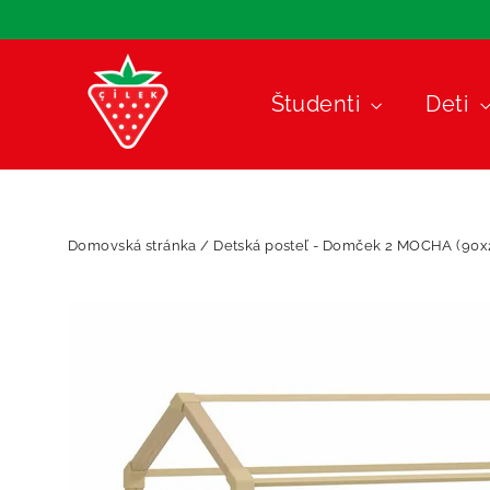
Preskočiť
na
obsah
Študenti
Deti
Domovská stránka
/
Detská posteľ - Domček 2 MOCHA (90x