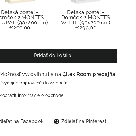
Detská posteľ -
Detská posteľ -
omček 2 MONTES
Domček 2 MONTES
TURAL (90x200 cm)
WHITE (90x200 cm)
€299,00
€299,00
Pridať do košíka
Možnosť vyzdvihnutia na
Çilek Room predajňa
Zvyčajne pripravené do 24 hodín
Zobraziť informácie o obchode
Zdieľať
Zdieľať
dieľať na Facebook
Zdieľať na Pinterest
na
na