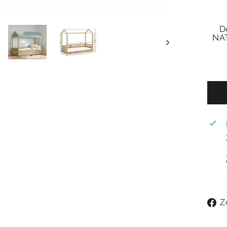
D
NA
Z