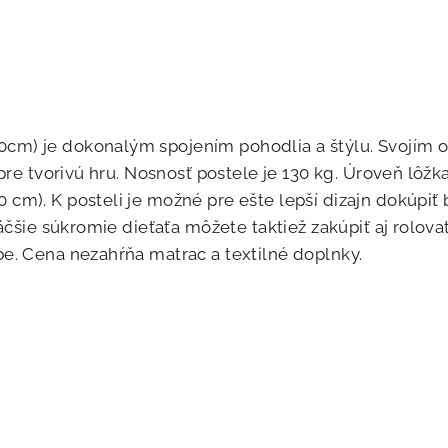
cm) je dokonalým spojením pohodlia a štýlu. Svojím o
pre tvorivú hru. Nosnosť postele je 130 kg. Úroveň lôžka
cm). K posteli je možné pre ešte lepší dizajn dokúpiť 
äčšie súkromie dieťaťa môžete taktiež zakúpiť aj rolova
e. Cena nezahŕňa matrac a textilné doplnky.