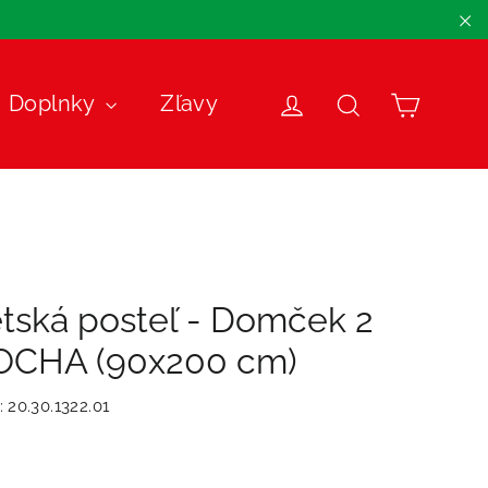
"Z
Košík
Doplnky
Zľavy
Prihlásiť sa
Názov
tská posteľ - Domček 2
CHA (90x200 cm)
:
20.30.1322.01
málna
nená