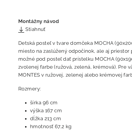
Montážny návod
Stiahnuť
Detská posteľ v tvare domčeka MOCHA (90x200
miesto na zaslúžený odpočinok, ale aj priestor 
možné pod posteľ dať prístelku MOCHA (90x190 
zvolenej farbe (ružová, zelená, krémová). Pre v
MONTES v ružovej, zelenej alebo krémovej farb
Rozmery:
šírka 96 cm
výška 167 cm
dĺžka 213 cm
hmotnosť 67,2 kg