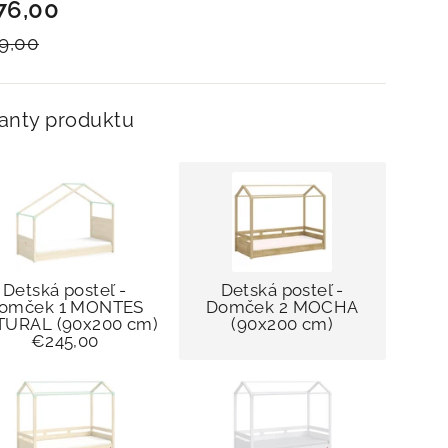
a
a
76,00
9,00
ianty produktu
Detská posteľ -
Detská posteľ -
omček 1 MONTES
Domček 2 MOCHA
TURAL (90x200 cm)
(90x200 cm)
€245,00