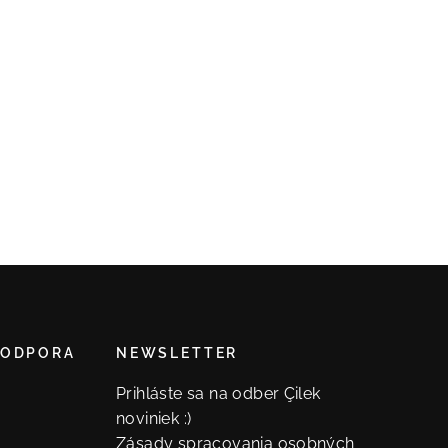
PODPORA
NEWSLETTER
Prihláste sa na odber Çilek
noviniek :)
Zásady spracovania osobných