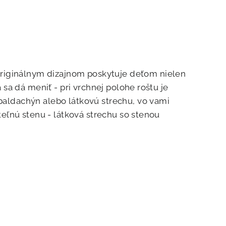
Facebook
Pinterest
riginálnym dizajnom poskytuje deťom nielen
 sa dá meniť - pri vrchnej polohe roštu je
baldachýn alebo látkovú strechu, vo vami
teľnú stenu - látková strechu so stenou