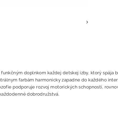
 funkčným doplnkom každej detskej izby, ktorý spája b
lnym farbám harmonicky zapadne do každého interiéru
ozofie podporuje rozvoj motorických schopností, rovno
 každodenné dobrodružstvá.