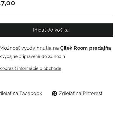
a
7,00
Pridať do košíka
Možnosť vyzdvihnutia na
Çilek Room predajňa
Zvyčajne pripravené do 24 hodín
Zobraziť informácie o obchode
Zdieľať
Zdieľať
dieľať na Facebook
Zdieľať na Pinterest
na
na
Facebook
Pinterest