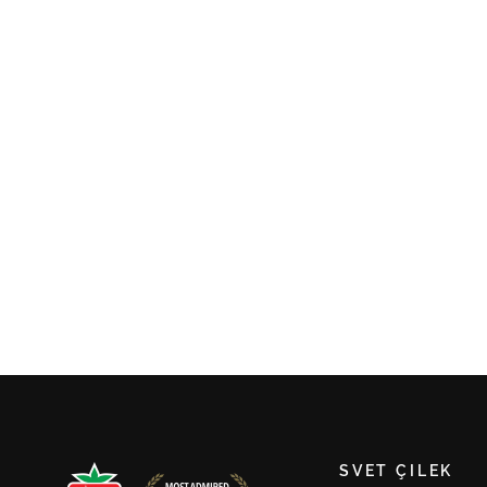
Detská šmýkačka MONTES
NATURAL
€117,00
SVET ÇILEK