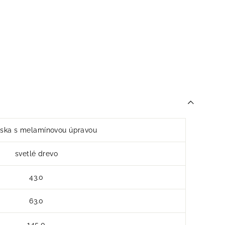
ska s melamínovou úpravou
svetlé drevo
43.0
63.0
145.0