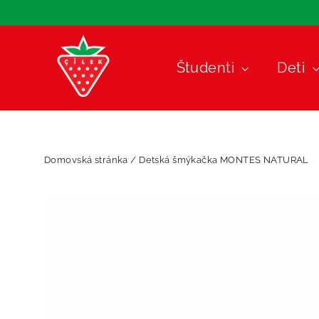
Preskočiť
na
obsah
Študenti
Deti
Domovská stránka
/
Detská šmýkačka MONTES NATURAL