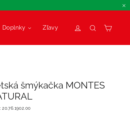
"Z
Košík
Doplnky
Zľavy
Prihlásiť sa
Názov
tská šmýkačka MONTES
ATURAL
:
20.76.1902.00
málna