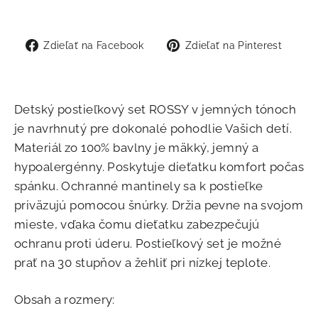
Zdieľať
Zdie
Zdieľať na Facebook
Zdieľať na Pinterest
na
na
Facebook
Pint
Detský postieľkový set ROSSY v jemných tónoch
je navrhnutý pre dokonalé pohodlie Vašich detí.
Materiál zo 100% bavlny je mäkký, jemný a
hypoalergénny. Poskytuje dieťatku komfort počas
spánku. Ochranné mantinely sa k postieľke
priväzujú pomocou šnúrky. Držia pevne na svojom
mieste, vďaka čomu dieťatku zabezpečujú
ochranu proti úderu. Postieľkový set je možné
prať na 30 stupňov a žehliť pri nízkej teplote.
Obsah a rozmery: