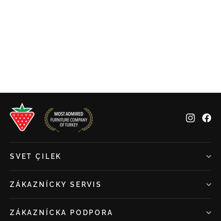
Detský postieľkový set ROSSY
(80x130 cm)
€169,00
Insta
Fa
SVET ÇILEK
ZÁKAZNÍCKY SERVIS
ZÁKAZNÍCKA PODPORA