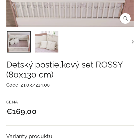
Zavrie
(esc)
Detský postieľkový set ROSSY
(80x130 cm)
Code:
21.03.4214.00
Normálna
CENA
cena
€169,00
Varianty produktu