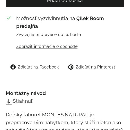
Pridať do košíka
Možnosť vyzdvihnutia na
Çilek Room
predajňa
Zvyčajne pripravené do 24 hodín
Zobraziť informácie o obchode
Zdieľať
Zdie
Zdieľať na Facebook
Zdieľať na Pinterest
na
na
Facebook
Pint
Montážny návod
Stiahnuť
Detský taburet MONTES NATURAL je
prepracovaným nábytkom, ktorý slúži nielen ako