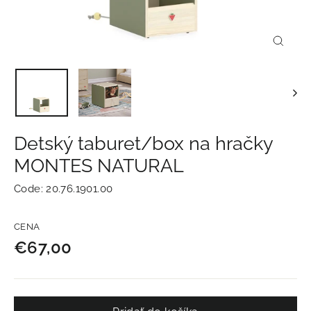
Zavrie
(esc)
Detský taburet/box na hračky
MONTES NATURAL
Code:
20.76.1901.00
Normálna
CENA
cena
€67,00