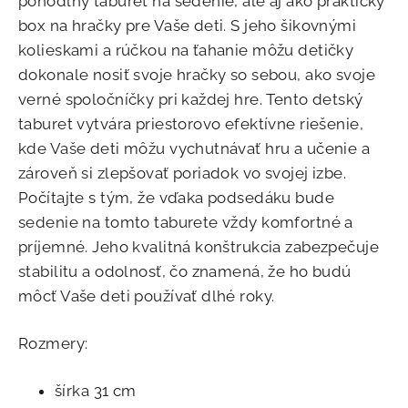
pohodlný taburet na sedenie, ale aj ako praktický
box na hračky pre Vaše deti. S jeho šikovnými
kolieskami a rúčkou na ťahanie môžu detičky
dokonale nosiť svoje hračky so sebou, ako svoje
verné spoločníčky pri každej hre. Tento detský
taburet vytvára priestorovo efektívne riešenie,
kde Vaše deti môžu vychutnávať hru a učenie a
zároveň si zlepšovať poriadok vo svojej izbe.
Počítajte s tým, že vďaka podsedáku bude
sedenie na tomto taburete vždy komfortné a
príjemné. Jeho kvalitná konštrukcia zabezpečuje
stabilitu a odolnosť, čo znamená, že ho budú
môcť Vaše deti používať dlhé roky.
Rozmery:
šírka 31 cm