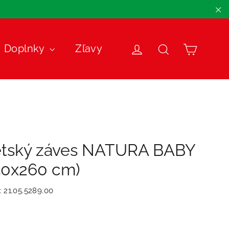
"Z
Košík
Doplnky
Zľavy
Prihlásiť sa
Názov
tský záves NATURA BABY
40x260 cm)
:
21.05.5289.00
málna
nená