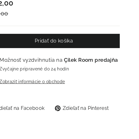
a
a
2,00
,00
Pridať do košíka
Možnosť vyzdvihnutia na
Çilek Room predajňa
Zvyčajne pripravené do 24 hodín
Zobraziť informácie o obchode
Zdieľať
Zdieľať
dieľať na Facebook
Zdieľať na Pinterest
na
na
Facebook
Pinterest