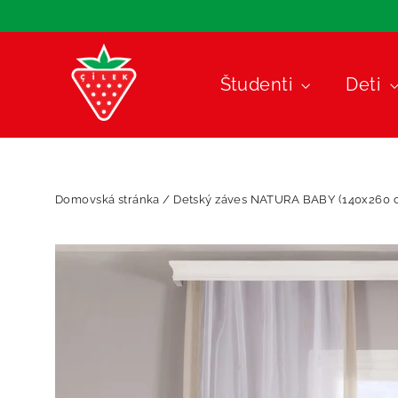
Preskočiť
na
obsah
Študenti
Deti
Domovská stránka
/
Detský záves NATURA BABY (140x260 