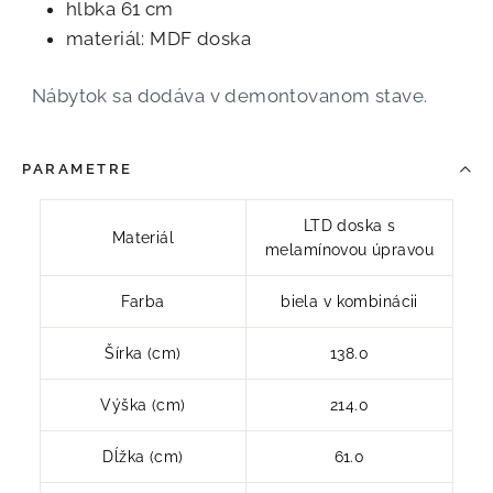
hĺbka 61 cm
materiál: MDF doska
Nábytok sa dodáva v demontovanom stave.
PARAMETRE
LTD doska s
Materiál
melamínovou úpravou
Farba
biela v kombinácii
Šírka (cm)
138.0
Výška (cm)
214.0
Dĺžka (cm)
61.0