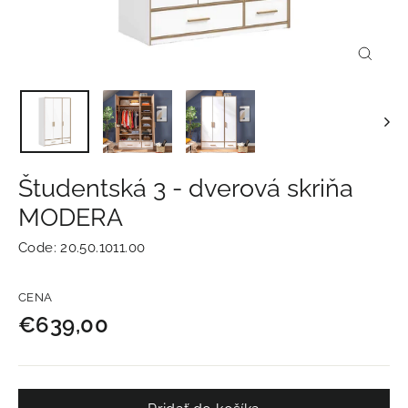
Zavrie
(esc)
Študentská 3 - dverová skriňa
MODERA
Code:
20.50.1011.00
Normálna
CENA
cena
€639,00