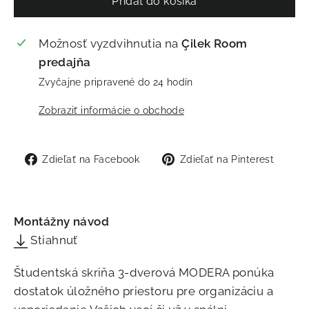
Pridať do košíka
Možnosť vyzdvihnutia na
Çilek Room
predajňa
Zvyčajne pripravené do 24 hodín
Zobraziť informácie o obchode
Zdieľať
Zdie
Zdieľať na Facebook
Zdieľať na Pinterest
na
na
Facebook
Pint
Montážny návod
Stiahnuť
Študentská skriňa 3-dverová MODERA ponúka
dostatok úložného priestoru pre organizáciu a