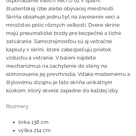
usporiadanie Vašich vecí či už v spálni,
študentskej izbe alebo obývacej miestnosti.
Skriňa obsahuje jednu tyč na zavesenie vecí a
množstvo políc rôznych veľkostí. Dvere skrine
majú pneumatické brzdy pre bezpečné a tiché
zatváranie. Samozrejmosťou sú aj vetračné
kapsuly v skrini, ktoré zabezpečujú prietok
vzduchu a vetranie. V balení nájdete
mechanizmus na zachytenie do steny na
eliminovanie jej prevrhnutia. Vďaka modernému a
štýlovému dizajnu je táto skriňa unikátnym
kúskom, ktorý skvele zapadne do každej izby.
Rozmery:
šírka 138 cm
výška 214 cm