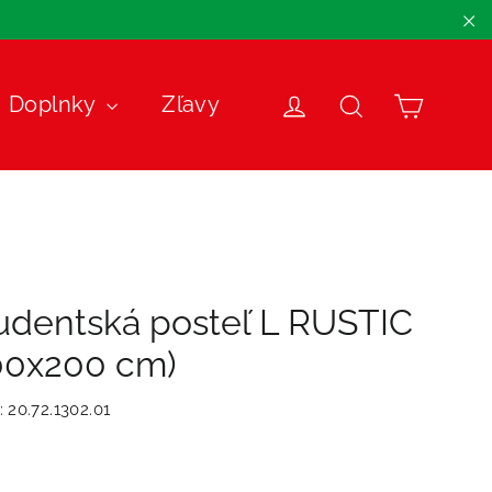
"Z
Košík
Doplnky
Zľavy
Prihlásiť sa
Názov
udentská posteľ L RUSTIC
00x200 cm)
:
20.72.1302.01
málna
nená