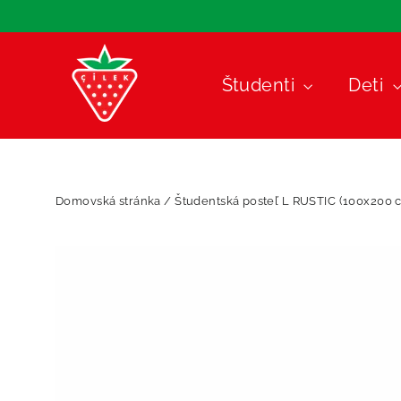
Preskočiť
na
obsah
Študenti
Deti
Domovská stránka
/
Študentská posteľ L RUSTIC (100x200 