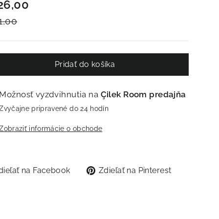
a
a
26,00
1,00
Pridať do košíka
Možnosť vyzdvihnutia na
Çilek Room predajňa
Zvyčajne pripravené do 24 hodín
Zobraziť informácie o obchode
Zdieľať
Zdieľať
dieľať na Facebook
Zdieľať na Pinterest
na
na
Facebook
Pinterest