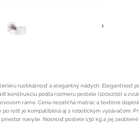
teriéru rustikálnosť a elegantný nádych. Elegantnosť 
šť konštrukciu podľa rozmeru postele (100x200) a zvlášť
ovom ráme. Cena nezahŕňa matrac a textilné doplnky.
po rošt je kompatibilná aj s robotickým vysávačom. Prí
priestor navyše. Nosnosť postele 130 kg a jej zaoblené 