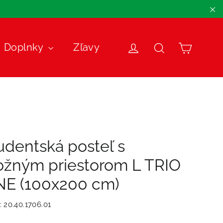
"Z
Košík
Doplnky
Zľavy
Prihlásiť sa
Názov
udentská posteľ s
ožným priestorom L TRIO
NE (100x200 cm)
:
20.40.1706.01