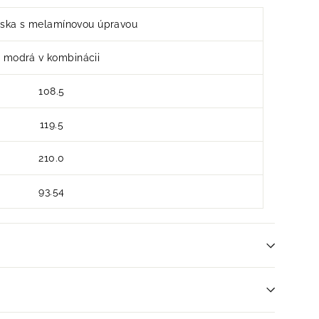
ska s melamínovou úpravou
modrá v kombinácii
108.5
119.5
210.0
93.54