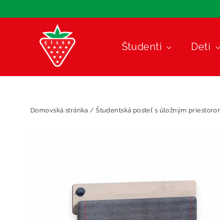
Preskočiť
na
obsah
Študenti
Deti
Domovská stránka
/
Študentská posteľ s úložným priestoro