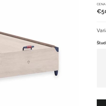
Nor
CENA
cen
€5
Var
Štud