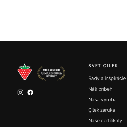
€509,00
SVET ÇILEK
Rady a inšpirácie
Náš príbeh
Instagram
Facebook
Naša výroba
Çilek záruka
Naše certifikáty