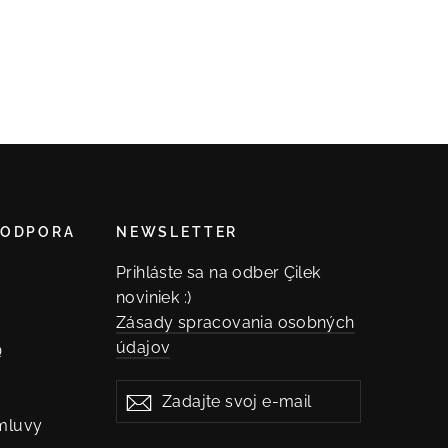
PODPORA
NEWSLETTER
Prihláste sa na odber Çilek
noviniek :)
Zásady spracovania osobných
údajov
Q
Zadajte
Prihlásiť
svoj
mluvy
sa
e-