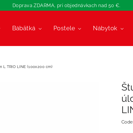
Doprava ZDARMA, pri objednávkach nad 50 €.
Bábätká
Postele
Nábytok
m L TRIO LINE (100x200 cm)
Št
úl
LI
Code