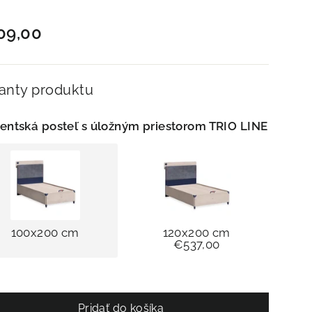
málna
a
09,00
ianty produktu
entská posteľ s úložným priestorom TRIO LINE
100x200 cm
120x200 cm
€537,00
Pridať do košíka