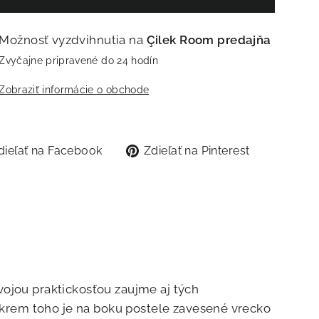
Možnosť vyzdvihnutia na
Çilek Room predajňa
Zvyčajne pripravené do 24 hodín
Zobraziť informácie o obchode
Zdieľať
Zdieľať
dieľať na Facebook
Zdieľať na Pinterest
na
na
Facebook
Pinterest
ojou praktickosťou zaujme aj tých
 Okrem toho je na boku postele zavesené vrecko