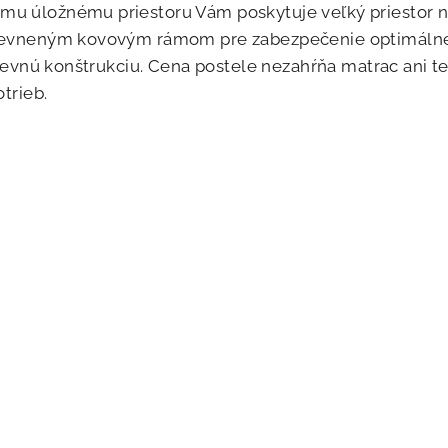
mu úložnému priestoru Vám poskytuje veľký priestor na
 spevneným kovovým rámom pre zabezpečenie optimálnej
a pevnú konštrukciu. Cena postele nezahŕňa matrac ani te
otrieb.