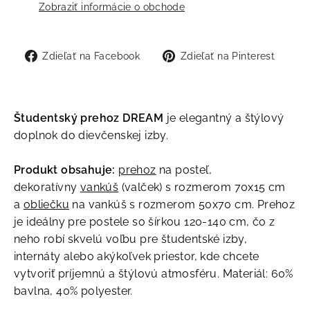
Zobraziť informácie o obchode
Zdieľať
Zdie
Zdieľať na Facebook
Zdieľať na Pinterest
na
na
Facebook
Pint
Študentský prehoz DREAM
je elegantný a štýlový
doplnok do dievčenskej izby.
Produkt obsahuje:
prehoz
na posteľ,
dekoratívny
vankúš
(valček) s rozmerom 70x15 cm
a
obliečku
na vankúš s rozmerom 50x70 cm. Prehoz
je ideálny pre postele so šírkou 120-140 cm, čo z
neho robí skvelú voľbu pre študentské izby,
internáty alebo akýkoľvek priestor, kde chcete
vytvoriť príjemnú a štýlovú atmosféru. Materiál: 60%
bavlna, 40% polyester.