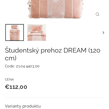
Zavrie
(esc)
Študentský prehoz DREAM (120
cm)
Code:
21.04.4403.00
Normálna
CENA
cena
€112,00
Varianty produktu