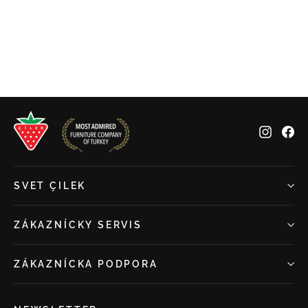
€45,00
Insta
Fa
SVET ÇILEK
ZÁKAZNÍCKY SERVIS
ZÁKAZNÍCKA PODPORA