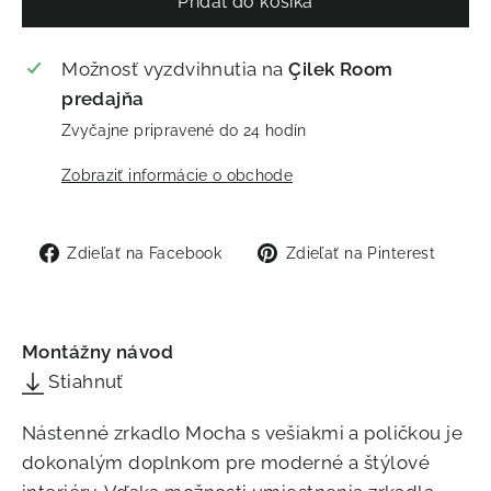
Pridať do košíka
Možnosť vyzdvihnutia na
Çilek Room
predajňa
Zvyčajne pripravené do 24 hodín
Zobraziť informácie o obchode
Zdieľať
Zdie
Zdieľať na Facebook
Zdieľať na Pinterest
na
na
Facebook
Pint
Montážny návod
Stiahnuť
Nástenné zrkadlo Mocha s vešiakmi a poličkou je
dokonalým doplnkom pre moderné a štýlové