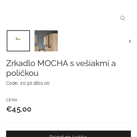
Zavrie
(esc)
Zrkadlo MOCHA s vešiakmi a
poličkou
Code:
20.30.1801.00
Normálna
CENA
cena
€45,00