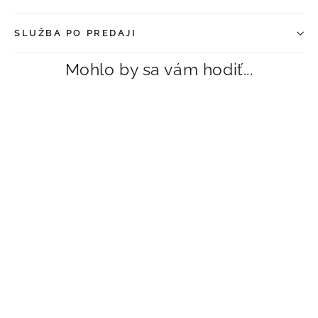
SLUŽBA PO PREDAJI
Mohlo by sa vám hodiť...
Zrkadlo MOCHA s vešiakmi a
poličkou