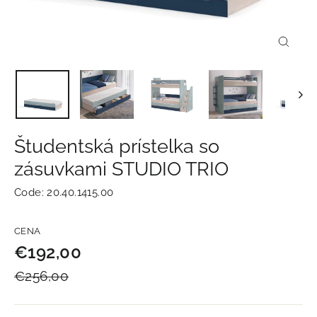
Zavrie
(esc)
Študentská prístelka so
zásuvkami STUDIO TRIO
Code:
20.40.1415.00
Normálna
Zľavnená
CENA
cena
cena
€192,00
€256,00