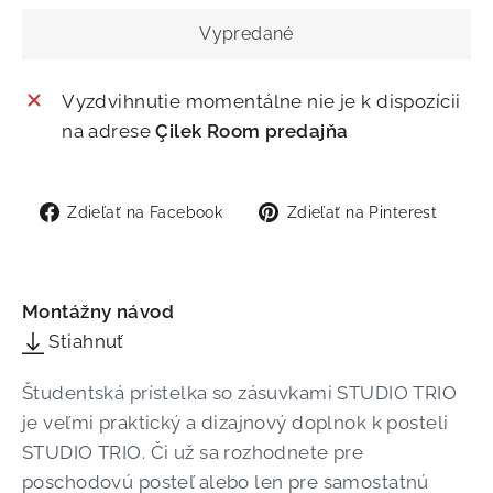
Vypredané
Vyzdvihnutie momentálne nie je k dispozícii
na adrese
Çilek Room predajňa
Zdieľať
Zdie
Zdieľať na Facebook
Zdieľať na Pinterest
na
na
Facebook
Pint
Montážny návod
Stiahnuť
Študentská prístelka so zásuvkami STUDIO TRIO
je veľmi praktický a dizajnový doplnok k posteli
STUDIO TRIO. Či už sa rozhodnete pre
poschodovú posteľ alebo len pre samostatnú