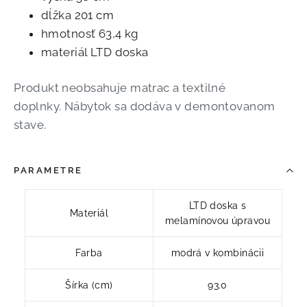
dĺžka 201 cm
hmotnosť 63,4 kg
materiál LTD doska
Produkt neobsahuje matrac a textilné
doplnky.
Nábytok sa dodáva v demontovanom
stave.
PARAMETRE
LTD doska s
Materiál
melamínovou úpravou
Farba
modrá v kombinácii
Šírka (cm)
93.0